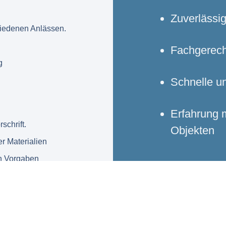
Zuverlässi
hiedenen Anlässen.
Fachgerech
g
Schnelle u
Erfahrung m
schrift.
Objekten
r Materialien
n Vorgaben
Jetzt b